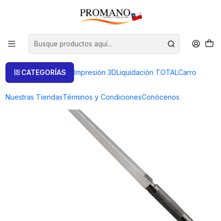
Inicio
Herramientas
Golpe Embutido Dobles
TRIBOULET CUADRADO 5 A 9.4 MM
CATEGORÍAS
Impresión 3D
Liquidación TOTAL
Carro
Nuestras Tiendas
Términos y Condiciones
Conócenos