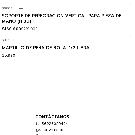
0906030
|
Foredom
SOPORTE DE PERFORACION VERTICAL PARA PIEZA DE
-23%
OFF
MANO (H.30)
$169.900
$219.900
6103150
|
MARTILLO DE PEÑA DE BOLA. 1/2 LIBRA
$5.990
CONTÁCTANOS
+56226329404
56962189933