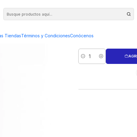
STUCHE MAKAWA
DESTORNILL
as Tiendas
Términos y Condiciones
Conócenos
AGR
Cantidad