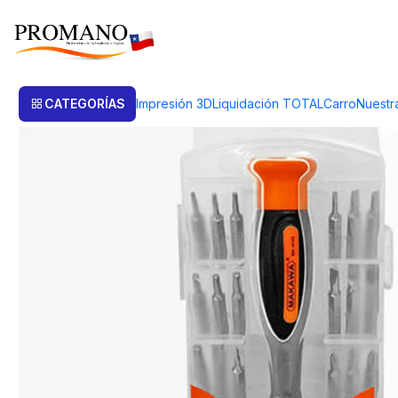
Inicio
Herramientas
DESTORNILLADOR MINI CON 30 PUNTAS EN E
CATEGORÍAS
Impresión 3D
Liquidación TOTAL
Carro
Nuestr