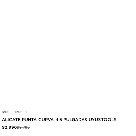
6931598213531
|
ALICATE PUNTA CURVA 4.5 PULGADAS UYUSTOOLS
-21%
OFF
$2.990
$3.790